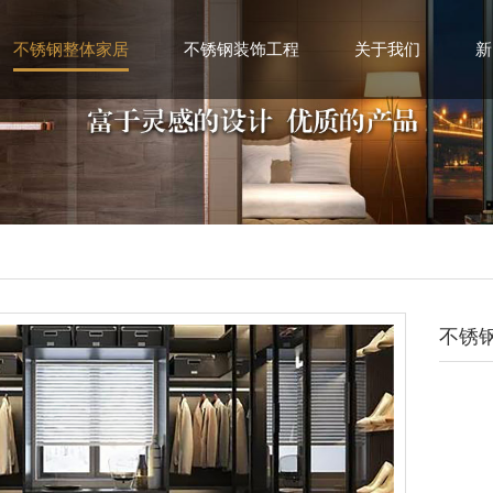
不锈钢整体家居
不锈钢装饰工程
关于我们
新
不锈钢橱柜
不锈钢天花、线条系列
品牌释义
不锈钢壁龛、电视墙系列
不锈钢包边、覆面
发展历程
不锈钢阳台柜，洗衣机柜系列
不锈钢屏风、隔断
公司简介
不锈钢浴室柜、淋浴房系列
不锈钢楼梯、护栏
不锈钢衣柜
不锈钢背景墙定制系列
不锈钢酒柜
不锈钢户外造型、定制
不锈
不锈钢阳光房